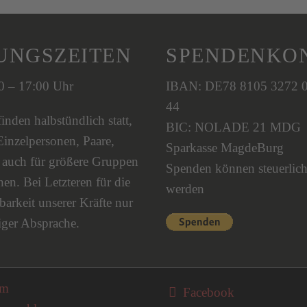
UNGSZEITEN
SPENDENKO
00 – 17:00 Uhr
IBAN: DE78 8105 3272 
44
nden halbstündlich statt,
BIC: NOLADE 21 MDG
Einzelpersonen, Paare,
Sparkasse MagdeBurg
s auch für größere Gruppen
Spenden können steuerlich
en. Bei Letzteren für die
werden
barkeit unserer Kräfte nur
iger Absprache.
on überspringen
um
Facebook