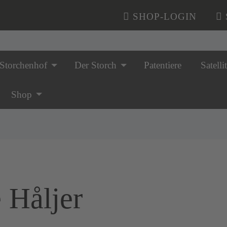
SHOP-LOGIN
Storchenhof
Der Storch
Patentiere
Satelli
n überspringen
Shop
e Håljer