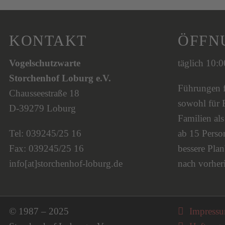
KONTAKT
ÖFFN
Vogelschutzwarte
täglich 10:
Storchenhof Loburg e.V.
Führungen fi
Chausseestraße 18
sowohl für 
D-39279 Loburg
Familien al
Tel: 039245/25 16
ab 15 Person
Fax: 039245/25 16
bessere Plan
info[at]storchenhof-loburg.de
nach vorher
Navigati
© 1987 – 2025
Impress