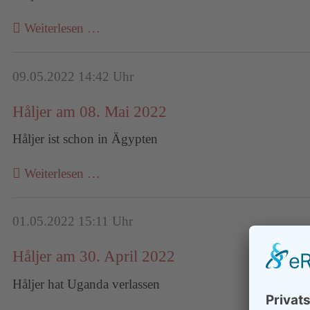
Weiterlesen …
09.05.2022 14:42 Uhr
Håljer am 08. Mai 2022
Håljer ist schon in Ägypten
Weiterlesen …
01.05.2022 15:11 Uhr
Håljer am 30. April 2022
Håljer hat Uganda verlassen