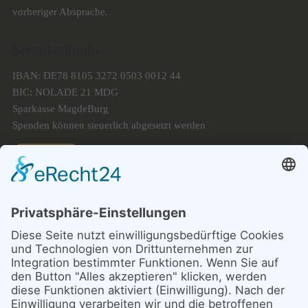
vorheriger Absprache.
Spendenkonto
IBAN: DE78 8105 3272 0503 0012 44
BIC: NOLADE 21 MDG
Sparkasse MagdeBurg
Spenden können steuerlich abgesetzt werden
Förderung
© 1987 – 2025
Storchenhof Loburg e.V.
Alle Rechte vorbehalten.