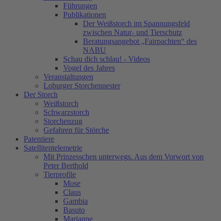
Führungen
Publikationen
Der Weißstorch im Spannungsfeld
zwischen Natur- und Tierschutz
Beratungsangebot „Fairpachten“ des
NABU
Schau dich schlau! - Videos
Vogel des Jahres
Veranstaltungen
Loburger Storchennester
Der Storch
Weißstorch
Schwarzstorch
Storchenzug
Gefahren für Störche
Patentiere
Satellitentelemetrie
Mit Prinzesschen unterwegs. Aus dem Vorwort von
Peter Berthold
Tierprofile
Mose
Claus
Gambia
Basuto
Marianne