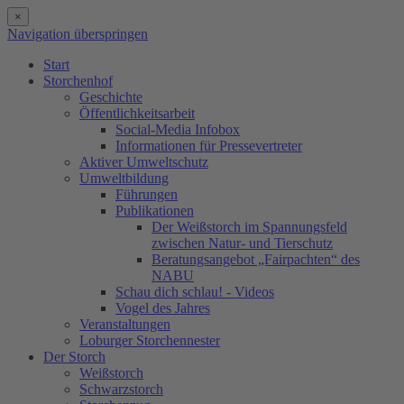
×
Navigation überspringen
Start
Storchenhof
Geschichte
Öffentlichkeitsarbeit
Social-Media Infobox
Informationen für Pressevertreter
Aktiver Umweltschutz
Umweltbildung
Führungen
Publikationen
Der Weißstorch im Spannungsfeld
zwischen Natur- und Tierschutz
Beratungsangebot „Fairpachten“ des
NABU
Schau dich schlau! - Videos
Vogel des Jahres
Veranstaltungen
Loburger Storchennester
Der Storch
Weißstorch
Schwarzstorch