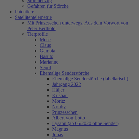
Storchenzug
Gefahren für Störche
Patentiere
Satellitentelemetrie
Mit Prinzesschen unterwegs. Aus dem Vorwort von
Peter Berthold
Tierprofile
Mose
Claus
Gambia
Basuto
Marianne
Seppl
Ehemalige Senderstörche
Ehemalige Senderstörche (tabellarisch)
Jahrgang 2022
Håljer
Kristian
Moritz
Nobby
Prinzesschen
Albert von Lotto
Lysann (ab 05/2020 ohne Sender)
Magnus
Jonas