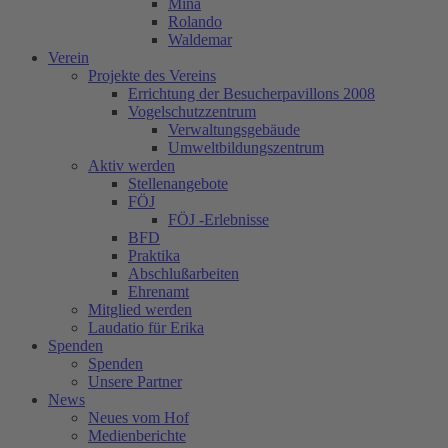
Mina
Rolando
Waldemar
Verein
Projekte des Vereins
Errichtung der Besucherpavillons 2008
Vogelschutzzentrum
Verwaltungsgebäude
Umweltbildungszentrum
Aktiv werden
Stellenangebote
FÖJ
FÖJ -Erlebnisse
BFD
Praktika
Abschlußarbeiten
Ehrenamt
Mitglied werden
Laudatio für Erika
Spenden
Spenden
Unsere Partner
News
Neues vom Hof
Medienberichte