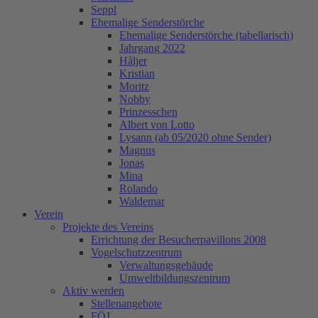
Seppl
Ehemalige Senderstörche
Ehemalige Senderstörche (tabellarisch)
Jahrgang 2022
Håljer
Kristian
Moritz
Nobby
Prinzesschen
Albert von Lotto
Lysann (ab 05/2020 ohne Sender)
Magnus
Jonas
Mina
Rolando
Waldemar
Verein
Projekte des Vereins
Errichtung der Besucherpavillons 2008
Vogelschutzzentrum
Verwaltungsgebäude
Umweltbildungszentrum
Aktiv werden
Stellenangebote
FÖJ