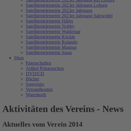
Satellitentelemetrie 2023er Jahrgang Loburg
Satellitentelemetrie 2022er Jahrgang
Satellitentelemetrie 2023er Jahrgang Salzwedel
Satellitentelemetrie Håljer
Satellitentelemetrie Nobby
Satellitentelemetrie Waldemar
Satellitentelemetrie Köckte
Satellitentelemetrie Rolando
Satellitentelemetrie Magnus
Satellitentelemetrie Jonas
Shop
Patenschaften
Artikel Prinzesschen
DVD/CD
Bücher
Souvenirs
Versandkosten
Warenkorb
Aktivitäten des Vereins - News
Aktuelles vom Verein 2014