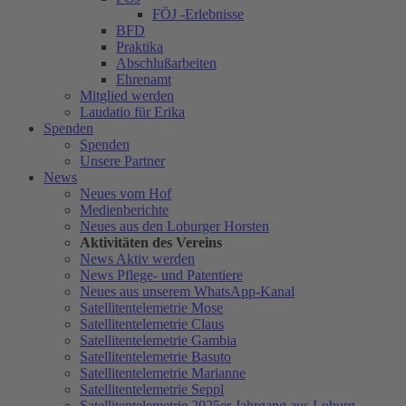
FÖJ -Erlebnisse
BFD
Praktika
Abschlußarbeiten
Ehrenamt
Mitglied werden
Laudatio für Erika
Spenden
Spenden
Unsere Partner
News
Neues vom Hof
Medienberichte
Neues aus den Loburger Horsten
Aktivitäten des Vereins
News Aktiv werden
News Pflege- und Patentiere
Neues aus unserem WhatsApp-Kanal
Satellitentelemetrie Mose
Satellitentelemetrie Claus
Satellitentelemetrie Gambia
Satellitentelemetrie Basuto
Satellitentelemetrie Marianne
Satellitentelemetrie Seppl
Satellitentelemetrie 2025er Jahrgang aus Loburg