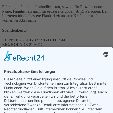
Führungen finden halbstündlich statt, sowohl für Einzelpersonen,
Paare, Familien als auch für größere Gruppen ab 15 Personen. Bei
Letzteren für die bessere Planbarkeit unserer Kräfte nur nach
vorheriger Absprache.
Spendenkonto
IBAN: DE78 8105 3272 0503 0012 44
BIC: NOLADE 21 MDG
Sparkasse MagdeBurg
Spenden können steuerlich abgesetzt werden
Förderung
© 1987 – 2025
Storchenhof Loburg e.V.
Alle Rechte vorbehalten.
Cookie-Einstellungen