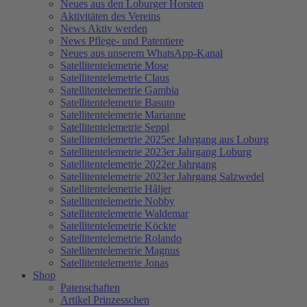
Neues aus den Loburger Horsten
Aktivitäten des Vereins
News Aktiv werden
News Pflege- und Patentiere
Neues aus unserem WhatsApp-Kanal
Satellitentelemetrie Mose
Satellitentelemetrie Claus
Satellitentelemetrie Gambia
Satellitentelemetrie Basuto
Satellitentelemetrie Marianne
Satellitentelemetrie Seppl
Satellitentelemetrie 2025er Jahrgang aus Loburg
Satellitentelemetrie 2023er Jahrgang Loburg
Satellitentelemetrie 2022er Jahrgang
Satellitentelemetrie 2023er Jahrgang Salzwedel
Satellitentelemetrie Håljer
Satellitentelemetrie Nobby
Satellitentelemetrie Waldemar
Satellitentelemetrie Köckte
Satellitentelemetrie Rolando
Satellitentelemetrie Magnus
Satellitentelemetrie Jonas
Shop
Patenschaften
Artikel Prinzesschen