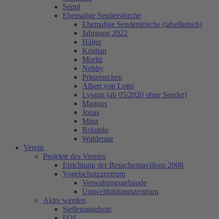
Seppl
Ehemalige Senderstörche
Ehemalige Senderstörche (tabellarisch)
Jahrgang 2022
Håljer
Kristian
Moritz
Nobby
Prinzesschen
Albert von Lotto
Lysann (ab 05/2020 ohne Sender)
Magnus
Jonas
Mina
Rolando
Waldemar
Verein
Projekte des Vereins
Errichtung der Besucherpavillons 2008
Vogelschutzzentrum
Verwaltungsgebäude
Umweltbildungszentrum
Aktiv werden
Stellenangebote
FÖJ