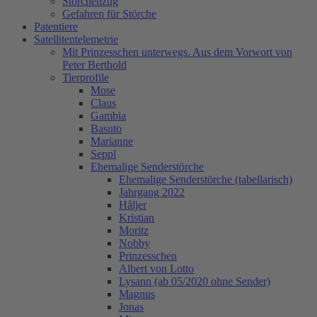
Storchenzug
Gefahren für Störche
Patentiere
Satellitentelemetrie
Mit Prinzesschen unterwegs. Aus dem Vorwort von
Peter Berthold
Tierprofile
Mose
Claus
Gambia
Basuto
Marianne
Seppl
Ehemalige Senderstörche
Ehemalige Senderstörche (tabellarisch)
Jahrgang 2022
Håljer
Kristian
Moritz
Nobby
Prinzesschen
Albert von Lotto
Lysann (ab 05/2020 ohne Sender)
Magnus
Jonas