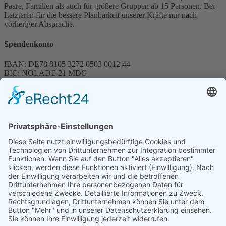
Paare, Familien als auch für größere Gruppen ab 15 Personen. Bei
Letzteren für die bessere Planbarkeit unserer Kräfte nur nach
vorheriger Absprache.
Spendenkonto
IBAN: DE78 8105 3272 0503 0012 44
BIC: NOLADE 21 MDG
Sparkasse MagdeBurg
Spenden können steuerlich abgesetzt werden
Förderung
© 1987 – 2025
Storchenhof Loburg e.V.
Alle Rechte vorbehalten.
Cookie-Einstellungen
Navigation überspringen