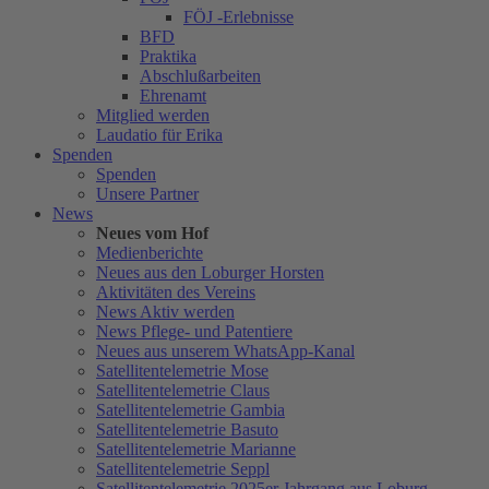
FÖJ -Erlebnisse
BFD
Praktika
Abschlußarbeiten
Ehrenamt
Mitglied werden
Laudatio für Erika
Spenden
Spenden
Unsere Partner
News
Neues vom Hof
Medienberichte
Neues aus den Loburger Horsten
Aktivitäten des Vereins
News Aktiv werden
News Pflege- und Patentiere
Neues aus unserem WhatsApp-Kanal
Satellitentelemetrie Mose
Satellitentelemetrie Claus
Satellitentelemetrie Gambia
Satellitentelemetrie Basuto
Satellitentelemetrie Marianne
Satellitentelemetrie Seppl
Satellitentelemetrie 2025er Jahrgang aus Loburg