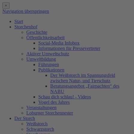
×
Navigation überspringen
Start
Storchenhof
Geschichte
Öffentlichkeitsarbeit
Social-Media Infobox
Informationen für Pressevertreter
Aktiver Umweltschutz
Umweltbildung
Führungen
Publikationen
Der Weißstorch im Spannungsfeld
zwischen Natur- und Tierschutz
Beratungsangebot „Fairpachten“ des
NABU
Schau dich schlau! - Videos
Vogel des Jahres
Veranstaltungen
Loburger Storchennester
Der Storch
Weißstorch
Schwarzstorch