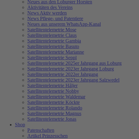
Neues aus den Loburger Horsten
Aktivitäten des Vereins
News Aktiv werden
News Pflege- und Patentiere
Neues aus unserem WhatsApp-Kanal
Satellitentelemetrie Mose
Satellitentelemetrie Claus
Satellitentelemetrie Gambia
Satellitentelemetrie Basuto
Satellitentelemetrie Marianne
Satellitentelemetrie Seppl
Satellitentelemetrie 2025er Jahrgang aus Loburg
Satellitentelemetrie 2023er Jahrgang Loburg
Satellitentelemetrie 2022er Jahrgang
Satellitentelemetrie 2023er Jahrgang Salzwedel
Satellitentelemetrie Håljer
Satellitentelemetrie Nobby
Satellitentelemetrie Waldemar
Satellitentelemetrie Köckte
Satellitentelemetrie Rolando
Satellitentelemetrie Magnus
Satellitentelemetrie Jonas
Shop
Patenschaften
Artikel Prinzesschen