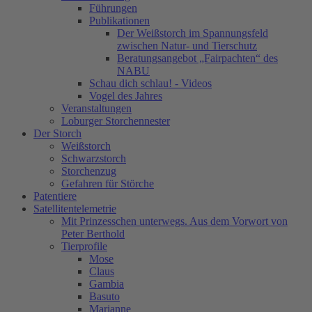
Führungen
Publikationen
Der Weißstorch im Spannungsfeld
zwischen Natur- und Tierschutz
Beratungsangebot „Fairpachten“ des
NABU
Schau dich schlau! - Videos
Vogel des Jahres
Veranstaltungen
Loburger Storchennester
Der Storch
Weißstorch
Schwarzstorch
Storchenzug
Gefahren für Störche
Patentiere
Satellitentelemetrie
Mit Prinzesschen unterwegs. Aus dem Vorwort von
Peter Berthold
Tierprofile
Mose
Claus
Gambia
Basuto
Marianne