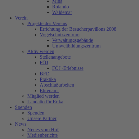
Mina
Rolando
Waldemar
Verein
Projekte des Vereins
Errichtung der Besucherpavillons 2008
Vogelschutzzentrum
Verwaltungsgebäude
Umweltbildungszentrum
Aktiv werden
Stellenangebote
FÖJ
FÖJ -Erlebnisse
BFD
Praktika
Abschlußarbeiten
Ehrenamt
Mitglied werden
Laudatio für Erika
Spenden
Spenden
Unsere Partner
News
Neues vom Hof
Medienberichte