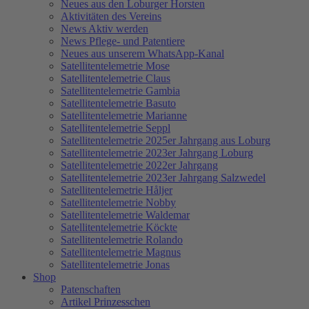
Neues aus den Loburger Horsten
Aktivitäten des Vereins
News Aktiv werden
News Pflege- und Patentiere
Neues aus unserem WhatsApp-Kanal
Satellitentelemetrie Mose
Satellitentelemetrie Claus
Satellitentelemetrie Gambia
Satellitentelemetrie Basuto
Satellitentelemetrie Marianne
Satellitentelemetrie Seppl
Satellitentelemetrie 2025er Jahrgang aus Loburg
Satellitentelemetrie 2023er Jahrgang Loburg
Satellitentelemetrie 2022er Jahrgang
Satellitentelemetrie 2023er Jahrgang Salzwedel
Satellitentelemetrie Håljer
Satellitentelemetrie Nobby
Satellitentelemetrie Waldemar
Satellitentelemetrie Köckte
Satellitentelemetrie Rolando
Satellitentelemetrie Magnus
Satellitentelemetrie Jonas
Shop
Patenschaften
Artikel Prinzesschen