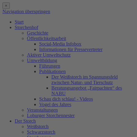
×
Navigation überspringen
Start
Storchenhof
Geschichte
Öffentlichkeitsarbeit
Social-Media Infobox
Informationen für Pressevertreter
Aktiver Umweltschutz
Umweltbildung
Führungen
Publikationen
Der Weißstorch im Spannungsfeld
zwischen Natur- und Tierschutz
Beratungsangebot „Fairpachten“ des
NABU
Schau dich schlau! - Videos
Vogel des Jahres
Veranstaltungen
Loburger Storchennester
Der Storch
Weißstorch
Schwarzstorch