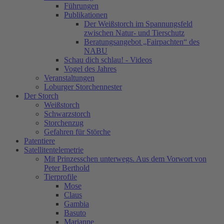
Führungen
Publikationen
Der Weißstorch im Spannungsfeld
zwischen Natur- und Tierschutz
Beratungsangebot „Fairpachten“ des
NABU
Schau dich schlau! - Videos
Vogel des Jahres
Veranstaltungen
Loburger Storchennester
Der Storch
Weißstorch
Schwarzstorch
Storchenzug
Gefahren für Störche
Patentiere
Satellitentelemetrie
Mit Prinzesschen unterwegs. Aus dem Vorwort von
Peter Berthold
Tierprofile
Mose
Claus
Gambia
Basuto
Marianne