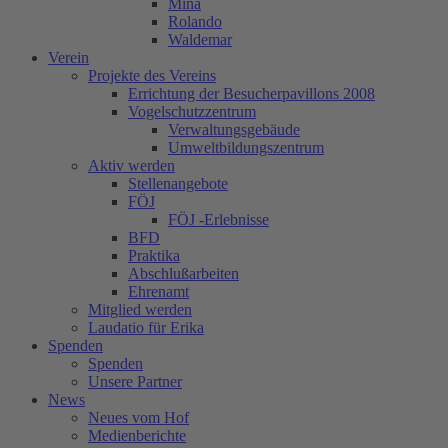
Mina
Rolando
Waldemar
Verein
Projekte des Vereins
Errichtung der Besucherpavillons 2008
Vogelschutzzentrum
Verwaltungsgebäude
Umweltbildungszentrum
Aktiv werden
Stellenangebote
FÖJ
FÖJ -Erlebnisse
BFD
Praktika
Abschlußarbeiten
Ehrenamt
Mitglied werden
Laudatio für Erika
Spenden
Spenden
Unsere Partner
News
Neues vom Hof
Medienberichte