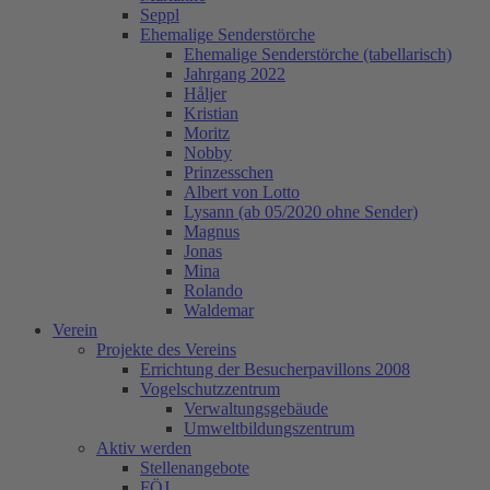
Seppl
Ehemalige Senderstörche
Ehemalige Senderstörche (tabellarisch)
Jahrgang 2022
Håljer
Kristian
Moritz
Nobby
Prinzesschen
Albert von Lotto
Lysann (ab 05/2020 ohne Sender)
Magnus
Jonas
Mina
Rolando
Waldemar
Verein
Projekte des Vereins
Errichtung der Besucherpavillons 2008
Vogelschutzzentrum
Verwaltungsgebäude
Umweltbildungszentrum
Aktiv werden
Stellenangebote
FÖJ