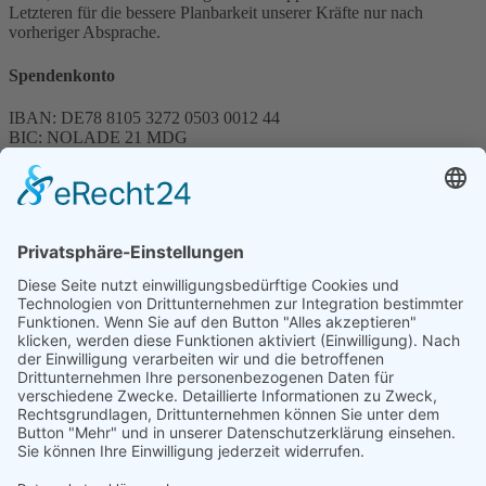
Letzteren für die bessere Planbarkeit unserer Kräfte nur nach
vorheriger Absprache.
Spendenkonto
IBAN: DE78 8105 3272 0503 0012 44
BIC: NOLADE 21 MDG
Sparkasse MagdeBurg
Spenden können steuerlich abgesetzt werden
Förderung
© 1987 – 2025
Storchenhof Loburg e.V.
Alle Rechte vorbehalten.
Cookie-Einstellungen
Navigation überspringen
Impressum