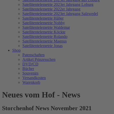
Satellitentelemetrie 2023er Jahrgang Loburg
Satellitentelemetrie 2022er Jahrgang
Satellitentelemetrie 2023er Jahrgang Salzwedel
Satellitentelemetrie Håljer
Satellitentelemetrie Nobby
Satellitentelemetrie Waldemar
Satellitentelemetrie Köckte
Satellitentelemetrie Rolando
Satellitentelemetrie Magnus
Satellitentelemetrie Jonas
Shop
Patenschaften
Artikel Prinzesschen
DVD/CD
Bücher
Souvenirs
Versandkosten
Warenkorb
Neues vom Hof - News
Storchenhof News November 2021