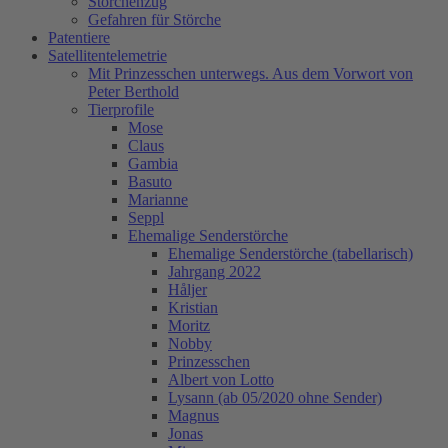
Storchenzug
Gefahren für Störche
Patentiere
Satellitentelemetrie
Mit Prinzesschen unterwegs. Aus dem Vorwort von
Peter Berthold
Tierprofile
Mose
Claus
Gambia
Basuto
Marianne
Seppl
Ehemalige Senderstörche
Ehemalige Senderstörche (tabellarisch)
Jahrgang 2022
Håljer
Kristian
Moritz
Nobby
Prinzesschen
Albert von Lotto
Lysann (ab 05/2020 ohne Sender)
Magnus
Jonas