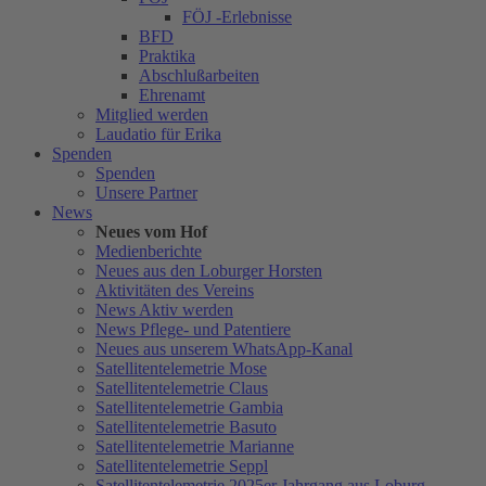
FÖJ -Erlebnisse
BFD
Praktika
Abschlußarbeiten
Ehrenamt
Mitglied werden
Laudatio für Erika
Spenden
Spenden
Unsere Partner
News
Neues vom Hof
Medienberichte
Neues aus den Loburger Horsten
Aktivitäten des Vereins
News Aktiv werden
News Pflege- und Patentiere
Neues aus unserem WhatsApp-Kanal
Satellitentelemetrie Mose
Satellitentelemetrie Claus
Satellitentelemetrie Gambia
Satellitentelemetrie Basuto
Satellitentelemetrie Marianne
Satellitentelemetrie Seppl
Satellitentelemetrie 2025er Jahrgang aus Loburg