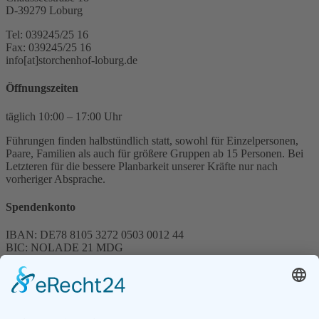
D-39279 Loburg
Tel: 039245/25 16
Fax: 039245/25 16
info[at]storchenhof-loburg.de
Öffnungszeiten
täglich 10:00 – 17:00 Uhr
Führungen finden halbstündlich statt, sowohl für Einzelpersonen,
Paare, Familien als auch für größere Gruppen ab 15 Personen. Bei
Letzteren für die bessere Planbarkeit unserer Kräfte nur nach
vorheriger Absprache.
Spendenkonto
IBAN: DE78 8105 3272 0503 0012 44
BIC: NOLADE 21 MDG
Sparkasse MagdeBurg
Spenden können steuerlich abgesetzt werden