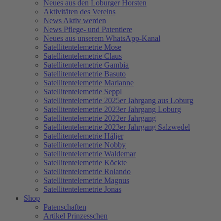
Neues aus den Loburger Horsten
Aktivitäten des Vereins
News Aktiv werden
News Pflege- und Patentiere
Neues aus unserem WhatsApp-Kanal
Satellitentelemetrie Mose
Satellitentelemetrie Claus
Satellitentelemetrie Gambia
Satellitentelemetrie Basuto
Satellitentelemetrie Marianne
Satellitentelemetrie Seppl
Satellitentelemetrie 2025er Jahrgang aus Loburg
Satellitentelemetrie 2023er Jahrgang Loburg
Satellitentelemetrie 2022er Jahrgang
Satellitentelemetrie 2023er Jahrgang Salzwedel
Satellitentelemetrie Håljer
Satellitentelemetrie Nobby
Satellitentelemetrie Waldemar
Satellitentelemetrie Köckte
Satellitentelemetrie Rolando
Satellitentelemetrie Magnus
Satellitentelemetrie Jonas
Shop
Patenschaften
Artikel Prinzesschen