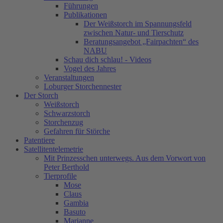
Führungen
Publikationen
Der Weißstorch im Spannungsfeld
zwischen Natur- und Tierschutz
Beratungsangebot „Fairpachten“ des
NABU
Schau dich schlau! - Videos
Vogel des Jahres
Veranstaltungen
Loburger Storchennester
Der Storch
Weißstorch
Schwarzstorch
Storchenzug
Gefahren für Störche
Patentiere
Satellitentelemetrie
Mit Prinzesschen unterwegs. Aus dem Vorwort von
Peter Berthold
Tierprofile
Mose
Claus
Gambia
Basuto
Marianne