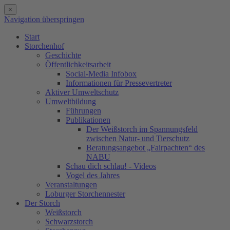
×
Navigation überspringen
Start
Storchenhof
Geschichte
Öffentlichkeitsarbeit
Social-Media Infobox
Informationen für Pressevertreter
Aktiver Umweltschutz
Umweltbildung
Führungen
Publikationen
Der Weißstorch im Spannungsfeld
zwischen Natur- und Tierschutz
Beratungsangebot „Fairpachten“ des
NABU
Schau dich schlau! - Videos
Vogel des Jahres
Veranstaltungen
Loburger Storchennester
Der Storch
Weißstorch
Schwarzstorch