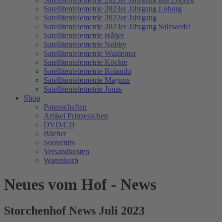
Satellitentelemetrie 2023er Jahrgang Loburg
Satellitentelemetrie 2022er Jahrgang
Satellitentelemetrie 2023er Jahrgang Salzwedel
Satellitentelemetrie Håljer
Satellitentelemetrie Nobby
Satellitentelemetrie Waldemar
Satellitentelemetrie Köckte
Satellitentelemetrie Rolando
Satellitentelemetrie Magnus
Satellitentelemetrie Jonas
Shop
Patenschaften
Artikel Prinzesschen
DVD/CD
Bücher
Souvenirs
Versandkosten
Warenkorb
Neues vom Hof - News
Storchenhof News Juli 2023