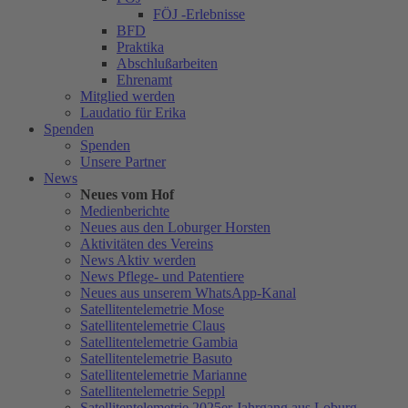
FÖJ -Erlebnisse
BFD
Praktika
Abschlußarbeiten
Ehrenamt
Mitglied werden
Laudatio für Erika
Spenden
Spenden
Unsere Partner
News
Neues vom Hof
Medienberichte
Neues aus den Loburger Horsten
Aktivitäten des Vereins
News Aktiv werden
News Pflege- und Patentiere
Neues aus unserem WhatsApp-Kanal
Satellitentelemetrie Mose
Satellitentelemetrie Claus
Satellitentelemetrie Gambia
Satellitentelemetrie Basuto
Satellitentelemetrie Marianne
Satellitentelemetrie Seppl
Satellitentelemetrie 2025er Jahrgang aus Loburg