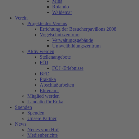
Mina
Rolando
Waldemar
Verein
Projekte des Vereins
Errichtung der Besucherpavillons 2008
Vogelschutzzentrum
Verwaltungsgebäude
Umweltbildungszentrum
Aktiv werden
Stellenangebote
FÖJ
FÖJ -Erlebnisse
BFD
Praktika
Abschlußarbeiten
Ehrenamt
Mitglied werden
Laudatio für Erika
Spenden
Spenden
Unsere Partner
News
Neues vom Hof
Medienberichte