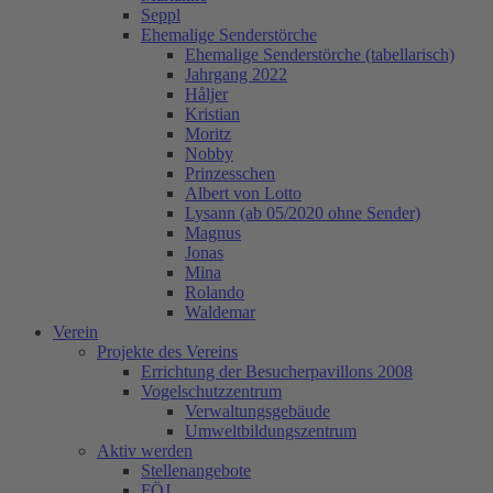
Seppl
Ehemalige Senderstörche
Ehemalige Senderstörche (tabellarisch)
Jahrgang 2022
Håljer
Kristian
Moritz
Nobby
Prinzesschen
Albert von Lotto
Lysann (ab 05/2020 ohne Sender)
Magnus
Jonas
Mina
Rolando
Waldemar
Verein
Projekte des Vereins
Errichtung der Besucherpavillons 2008
Vogelschutzzentrum
Verwaltungsgebäude
Umweltbildungszentrum
Aktiv werden
Stellenangebote
FÖJ