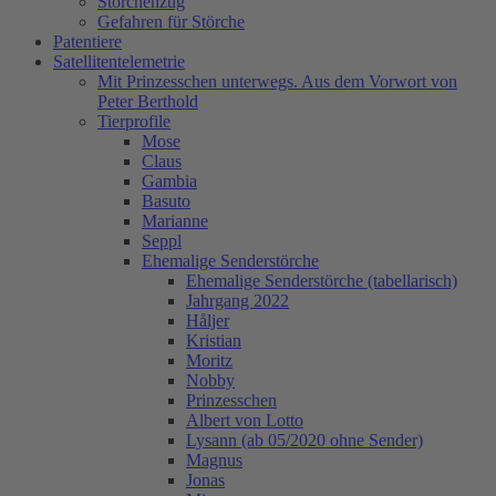
Storchenzug
Gefahren für Störche
Patentiere
Satellitentelemetrie
Mit Prinzesschen unterwegs. Aus dem Vorwort von
Peter Berthold
Tierprofile
Mose
Claus
Gambia
Basuto
Marianne
Seppl
Ehemalige Senderstörche
Ehemalige Senderstörche (tabellarisch)
Jahrgang 2022
Håljer
Kristian
Moritz
Nobby
Prinzesschen
Albert von Lotto
Lysann (ab 05/2020 ohne Sender)
Magnus
Jonas