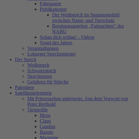
Führungen
Publikationen
Der Weißstorch im Spannungsfeld
zwischen Natur- und Tierschutz
Beratungsangebot „Fairpachten“ des
NABU
Schau dich schlau! - Videos
Vogel des Jahres
Veranstaltungen
Loburger Storchennester
Der Storch
Weißstorch
Schwarzstorch
Storchenzug
Gefahren für Störche
Patentiere
Satellitentelemetrie
Mit Prinzesschen unterwegs. Aus dem Vorwort von
Peter Berthold
Tierprofile
Mose
Claus
Gambia
Basuto
Marianne