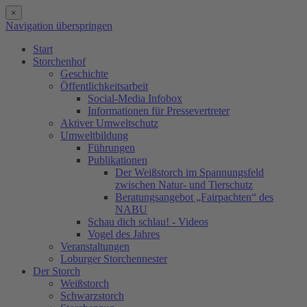
×
Navigation überspringen
Start
Storchenhof
Geschichte
Öffentlichkeitsarbeit
Social-Media Infobox
Informationen für Pressevertreter
Aktiver Umweltschutz
Umweltbildung
Führungen
Publikationen
Der Weißstorch im Spannungsfeld
zwischen Natur- und Tierschutz
Beratungsangebot „Fairpachten“ des
NABU
Schau dich schlau! - Videos
Vogel des Jahres
Veranstaltungen
Loburger Storchennester
Der Storch
Weißstorch
Schwarzstorch