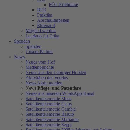
FÖJ -Erlebnisse
BFD
Praktika
Abschlußarbeiten
Ehrenamt
Mitglied werden
Laudatio für Erika
Spenden
Spenden
Unsere Partner
News
Neues vom Hof
Medienberichte
Neues aus den Loburger Horsten
Aktivitäten des Vereins
News Aktiv werden
News Pflege- und Patentiere
Neues aus unserem WhatsApp-Kanal
Satellitentelemetrie Mose
Satellitentelemetrie Claus
Satellitentelemetrie Gambia
Satellitentelemetrie Basuto
Satellitentelemetrie Marianne
Satellitentelemetrie Seppl
Satellitentelemetrie 2025er Jahrgang aus Loburg