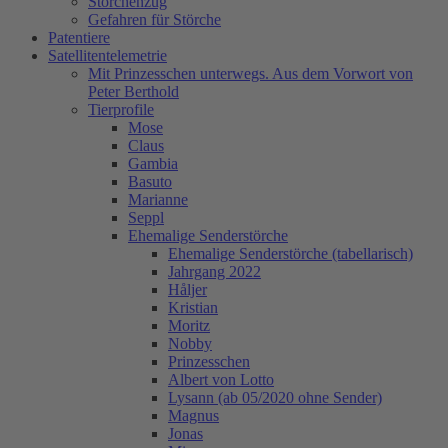
Storchenzug
Gefahren für Störche
Patentiere
Satellitentelemetrie
Mit Prinzesschen unterwegs. Aus dem Vorwort von
Peter Berthold
Tierprofile
Mose
Claus
Gambia
Basuto
Marianne
Seppl
Ehemalige Senderstörche
Ehemalige Senderstörche (tabellarisch)
Jahrgang 2022
Håljer
Kristian
Moritz
Nobby
Prinzesschen
Albert von Lotto
Lysann (ab 05/2020 ohne Sender)
Magnus
Jonas