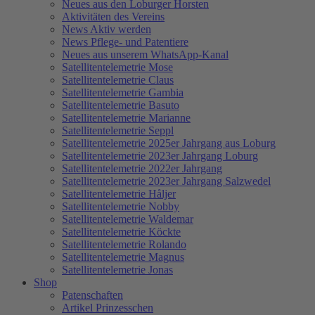
Neues aus den Loburger Horsten
Aktivitäten des Vereins
News Aktiv werden
News Pflege- und Patentiere
Neues aus unserem WhatsApp-Kanal
Satellitentelemetrie Mose
Satellitentelemetrie Claus
Satellitentelemetrie Gambia
Satellitentelemetrie Basuto
Satellitentelemetrie Marianne
Satellitentelemetrie Seppl
Satellitentelemetrie 2025er Jahrgang aus Loburg
Satellitentelemetrie 2023er Jahrgang Loburg
Satellitentelemetrie 2022er Jahrgang
Satellitentelemetrie 2023er Jahrgang Salzwedel
Satellitentelemetrie Håljer
Satellitentelemetrie Nobby
Satellitentelemetrie Waldemar
Satellitentelemetrie Köckte
Satellitentelemetrie Rolando
Satellitentelemetrie Magnus
Satellitentelemetrie Jonas
Shop
Patenschaften
Artikel Prinzesschen