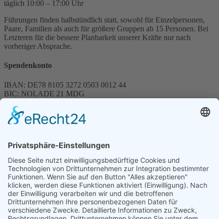
täglich 10:00 – 17:00 Uhr
Führungen finden halbstündlich statt, sowohl für Einzelpersonen,
Paare, Familien als auch für größere Gruppen ab 15 Personen. Bei
Letzteren für die bessere Planbarkeit unserer Kräfte nur nach
vorheriger Absprache.
Spendenkonto
IBAN: DE78 8105 3272 0503 0012 44
BIC: NOLADE 21 MDG
Sparkasse MagdeBurg
Spenden können steuerlich abgesetzt werden
Förderung
© 1987 – 2025
Storchenhof Loburg e.V.
Alle Rechte vorbehalten.