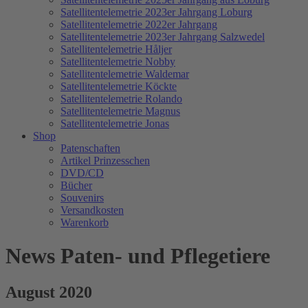
Satellitentelemetrie 2023er Jahrgang Loburg
Satellitentelemetrie 2022er Jahrgang
Satellitentelemetrie 2023er Jahrgang Salzwedel
Satellitentelemetrie Håljer
Satellitentelemetrie Nobby
Satellitentelemetrie Waldemar
Satellitentelemetrie Köckte
Satellitentelemetrie Rolando
Satellitentelemetrie Magnus
Satellitentelemetrie Jonas
Shop
Patenschaften
Artikel Prinzesschen
DVD/CD
Bücher
Souvenirs
Versandkosten
Warenkorb
News Paten- und Pflegetiere
August 2020