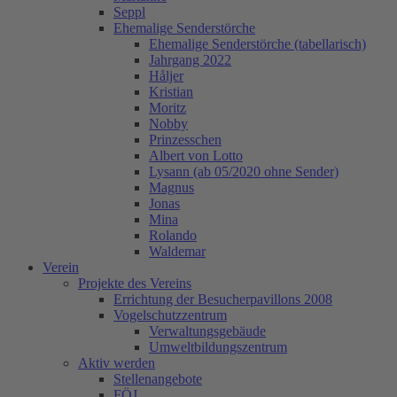
Seppl
Ehemalige Senderstörche
Ehemalige Senderstörche (tabellarisch)
Jahrgang 2022
Håljer
Kristian
Moritz
Nobby
Prinzesschen
Albert von Lotto
Lysann (ab 05/2020 ohne Sender)
Magnus
Jonas
Mina
Rolando
Waldemar
Verein
Projekte des Vereins
Errichtung der Besucherpavillons 2008
Vogelschutzzentrum
Verwaltungsgebäude
Umweltbildungszentrum
Aktiv werden
Stellenangebote
FÖJ