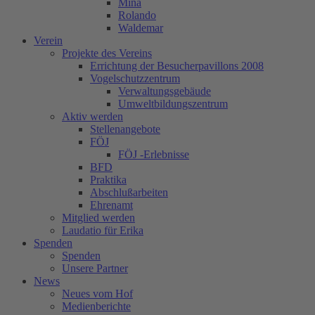
Mina
Rolando
Waldemar
Verein
Projekte des Vereins
Errichtung der Besucherpavillons 2008
Vogelschutzzentrum
Verwaltungsgebäude
Umweltbildungszentrum
Aktiv werden
Stellenangebote
FÖJ
FÖJ -Erlebnisse
BFD
Praktika
Abschlußarbeiten
Ehrenamt
Mitglied werden
Laudatio für Erika
Spenden
Spenden
Unsere Partner
News
Neues vom Hof
Medienberichte