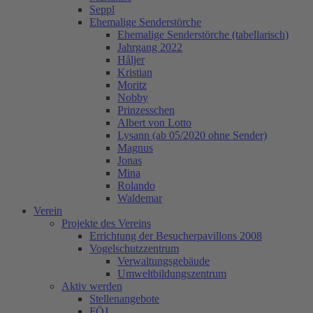
Seppl
Ehemalige Senderstörche
Ehemalige Senderstörche (tabellarisch)
Jahrgang 2022
Håljer
Kristian
Moritz
Nobby
Prinzesschen
Albert von Lotto
Lysann (ab 05/2020 ohne Sender)
Magnus
Jonas
Mina
Rolando
Waldemar
Verein
Projekte des Vereins
Errichtung der Besucherpavillons 2008
Vogelschutzzentrum
Verwaltungsgebäude
Umweltbildungszentrum
Aktiv werden
Stellenangebote
FÖJ