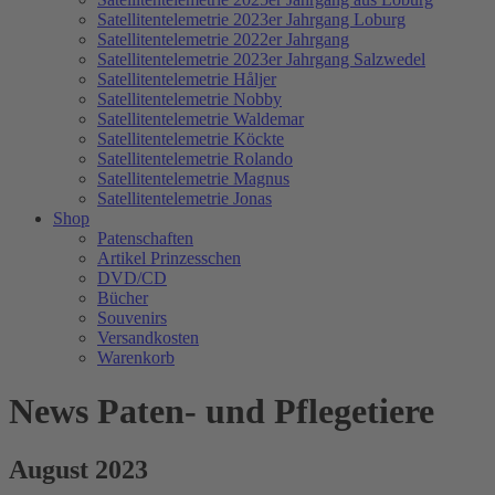
Satellitentelemetrie 2023er Jahrgang Loburg
Satellitentelemetrie 2022er Jahrgang
Satellitentelemetrie 2023er Jahrgang Salzwedel
Satellitentelemetrie Håljer
Satellitentelemetrie Nobby
Satellitentelemetrie Waldemar
Satellitentelemetrie Köckte
Satellitentelemetrie Rolando
Satellitentelemetrie Magnus
Satellitentelemetrie Jonas
Shop
Patenschaften
Artikel Prinzesschen
DVD/CD
Bücher
Souvenirs
Versandkosten
Warenkorb
News Paten- und Pflegetiere
August 2023