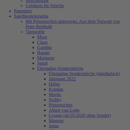
Storchenzug
Gefahren für Störche
Patentiere
Satellitentelemetrie
Mit Prinzesschen unterwegs. Aus dem Vorwort von
Peter Berthold
Tierprofile
Mose
Claus
Gambia
Basuto
Marianne
Seppl
Ehemalige Senderstörche
Ehemalige Senderstörche (tabellarisch)
Jahrgang 2022
Håljer
Kristian
Moritz
Nobby
Prinzesschen
Albert von Lotto
Lysann (ab 05/2020 ohne Sender)
Magnus
Jonas