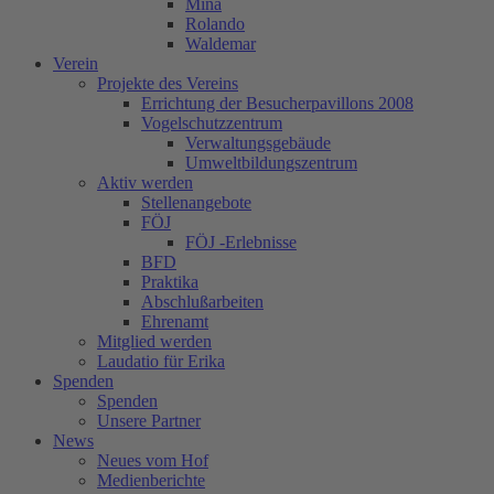
Mina
Rolando
Waldemar
Verein
Projekte des Vereins
Errichtung der Besucherpavillons 2008
Vogelschutzzentrum
Verwaltungsgebäude
Umweltbildungszentrum
Aktiv werden
Stellenangebote
FÖJ
FÖJ -Erlebnisse
BFD
Praktika
Abschlußarbeiten
Ehrenamt
Mitglied werden
Laudatio für Erika
Spenden
Spenden
Unsere Partner
News
Neues vom Hof
Medienberichte