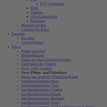
FÖJ -Erlebnisse
BFD
Praktika
Abschlußarbeiten
Ehrenamt
Mitglied werden
Laudatio für Erika
Spenden
Spenden
Unsere Partner
News
Neues vom Hof
Medienberichte
Neues aus den Loburger Horsten
Aktivitäten des Vereins
News Aktiv werden
News Pflege- und Patentiere
Neues aus unserem WhatsApp-Kanal
Satellitentelemetrie Mose
Satellitentelemetrie Claus
Satellitentelemetrie Gambia
Satellitentelemetrie Basuto
Satellitentelemetrie Marianne
Satellitentelemetrie Seppl
Satellitentelemetrie 2025er Jahrgang aus Loburg