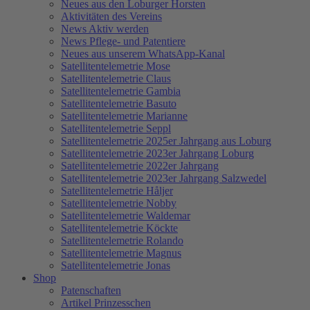
Neues aus den Loburger Horsten
Aktivitäten des Vereins
News Aktiv werden
News Pflege- und Patentiere
Neues aus unserem WhatsApp-Kanal
Satellitentelemetrie Mose
Satellitentelemetrie Claus
Satellitentelemetrie Gambia
Satellitentelemetrie Basuto
Satellitentelemetrie Marianne
Satellitentelemetrie Seppl
Satellitentelemetrie 2025er Jahrgang aus Loburg
Satellitentelemetrie 2023er Jahrgang Loburg
Satellitentelemetrie 2022er Jahrgang
Satellitentelemetrie 2023er Jahrgang Salzwedel
Satellitentelemetrie Håljer
Satellitentelemetrie Nobby
Satellitentelemetrie Waldemar
Satellitentelemetrie Köckte
Satellitentelemetrie Rolando
Satellitentelemetrie Magnus
Satellitentelemetrie Jonas
Shop
Patenschaften
Artikel Prinzesschen