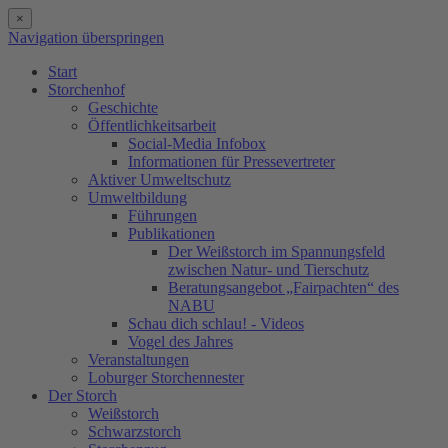
×
Navigation überspringen
Start
Storchenhof
Geschichte
Öffentlichkeitsarbeit
Social-Media Infobox
Informationen für Pressevertreter
Aktiver Umweltschutz
Umweltbildung
Führungen
Publikationen
Der Weißstorch im Spannungsfeld
zwischen Natur- und Tierschutz
Beratungsangebot „Fairpachten“ des
NABU
Schau dich schlau! - Videos
Vogel des Jahres
Veranstaltungen
Loburger Storchennester
Der Storch
Weißstorch
Schwarzstorch