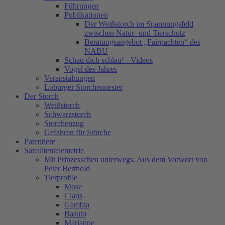
Führungen
Publikationen
Der Weißstorch im Spannungsfeld
zwischen Natur- und Tierschutz
Beratungsangebot „Fairpachten“ des
NABU
Schau dich schlau! - Videos
Vogel des Jahres
Veranstaltungen
Loburger Storchennester
Der Storch
Weißstorch
Schwarzstorch
Storchenzug
Gefahren für Störche
Patentiere
Satellitentelemetrie
Mit Prinzesschen unterwegs. Aus dem Vorwort von
Peter Berthold
Tierprofile
Mose
Claus
Gambia
Basuto
Marianne