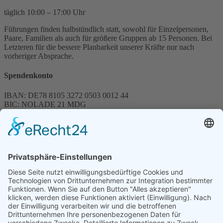
täglich 10:00 – 17:00 Uhr
Führungen finden halbstündlich statt, sowohl für Einzelpersonen,
Paare, Familien als auch für größere Gruppen ab 15 Personen. Bei
Letzteren für die bessere Planbarkeit unserer Kräfte nur nach
vorheriger Absprache.
Spendenkonto
IBAN: DE78 8105 3272 0503 0012 44
BIC: NOLADE 21 MDG
Sparkasse MagdeBurg
Spenden können steuerlich abgesetzt werden
Förderung
© 1987 – 2025
Storchenhof Loburg e.V.
Alle Rechte vorbehalten.