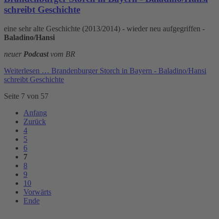
schreibt Geschichte
eine sehr alte Geschichte (2013/2014) - wieder neu aufgegriffen -
Baladino/Hansi
neuer
Podcast
vom BR
Weiterlesen …
Brandenburger Storch in Bayern - Baladino/Hansi
schreibt Geschichte
Seite 7 von 57
Anfang
Zurück
4
5
6
7
8
9
10
Vorwärts
Ende