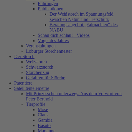
Führungen
Publikationen
Der Weißstorch im Spannungsfeld
zwischen Natur- und Tierschutz
Beratungsangebot „Fairpachten“ des
NABU
Schau dich schlau! - Videos
Vogel des Jahres
Veranstaltungen
Loburger Storchennester
Der Storch
Weißstorch
Schwarzstorch
Storchenzug
Gefahren für Störche
Patentiere
Satellitentelemetrie
Mit Prinzesschen unterwegs. Aus dem Vorwort von
Peter Berthold
Tierprofile
Mose
Claus
Gambia
Basuto
Marianne