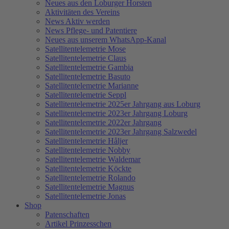
Neues aus den Loburger Horsten
Aktivitäten des Vereins
News Aktiv werden
News Pflege- und Patentiere
Neues aus unserem WhatsApp-Kanal
Satellitentelemetrie Mose
Satellitentelemetrie Claus
Satellitentelemetrie Gambia
Satellitentelemetrie Basuto
Satellitentelemetrie Marianne
Satellitentelemetrie Seppl
Satellitentelemetrie 2025er Jahrgang aus Loburg
Satellitentelemetrie 2023er Jahrgang Loburg
Satellitentelemetrie 2022er Jahrgang
Satellitentelemetrie 2023er Jahrgang Salzwedel
Satellitentelemetrie Håljer
Satellitentelemetrie Nobby
Satellitentelemetrie Waldemar
Satellitentelemetrie Köckte
Satellitentelemetrie Rolando
Satellitentelemetrie Magnus
Satellitentelemetrie Jonas
Shop
Patenschaften
Artikel Prinzesschen