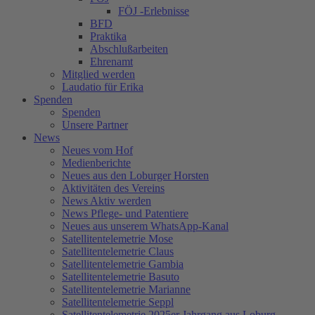
FÖJ -Erlebnisse
BFD
Praktika
Abschlußarbeiten
Ehrenamt
Mitglied werden
Laudatio für Erika
Spenden
Spenden
Unsere Partner
News
Neues vom Hof
Medienberichte
Neues aus den Loburger Horsten
Aktivitäten des Vereins
News Aktiv werden
News Pflege- und Patentiere
Neues aus unserem WhatsApp-Kanal
Satellitentelemetrie Mose
Satellitentelemetrie Claus
Satellitentelemetrie Gambia
Satellitentelemetrie Basuto
Satellitentelemetrie Marianne
Satellitentelemetrie Seppl
Satellitentelemetrie 2025er Jahrgang aus Loburg