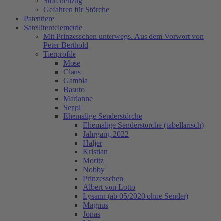
Storchenzug
Gefahren für Störche
Patentiere
Satellitentelemetrie
Mit Prinzesschen unterwegs. Aus dem Vorwort von
Peter Berthold
Tierprofile
Mose
Claus
Gambia
Basuto
Marianne
Seppl
Ehemalige Senderstörche
Ehemalige Senderstörche (tabellarisch)
Jahrgang 2022
Håljer
Kristian
Moritz
Nobby
Prinzesschen
Albert von Lotto
Lysann (ab 05/2020 ohne Sender)
Magnus
Jonas