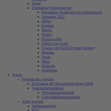
Seppl
Ehemalige Senderstörche
Ehemalige Senderstörche (tabellarisch)
Jahrgang 2022
Håljer
Kristian
Moritz
Nobby
Prinzesschen
Albert von Lotto
Lysann (ab 05/2020 ohne Sender)
Magnus
Jonas
Mina
Rolando
Waldemar
Verein
Projekte des Vereins
Errichtung der Besucherpavillons 2008
Vogelschutzzentrum
Verwaltungsgebäude
Umweltbildungszentrum
Aktiv werden
Stellenangebote
FÖJ