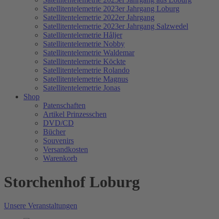
Satellitentelemetrie 2023er Jahrgang Loburg
Satellitentelemetrie 2022er Jahrgang
Satellitentelemetrie 2023er Jahrgang Salzwedel
Satellitentelemetrie Håljer
Satellitentelemetrie Nobby
Satellitentelemetrie Waldemar
Satellitentelemetrie Köckte
Satellitentelemetrie Rolando
Satellitentelemetrie Magnus
Satellitentelemetrie Jonas
Shop
Patenschaften
Artikel Prinzesschen
DVD/CD
Bücher
Souvenirs
Versandkosten
Warenkorb
Storchenhof Loburg
Unsere Veranstaltungen