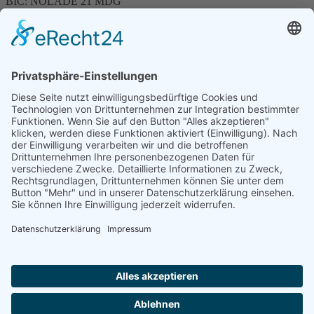
BIC: NOLADE 21 MDG
Sparkasse MagdeBurg
Spenden können steuerlich abgesetzt werden
Förderung
© 1987 – 2025
Storchenhof Loburg e.V.
Alle Rechte vorbehalten.
Cookie-Einstellungen
Navigation überspringen
Impressum
Haftungsausschluss
Widerrufsrecht
Datenschutz
Facebook
Instagram
Whatsapp