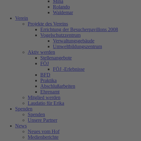
Mina
Rolando
Waldemar
Verein
Projekte des Vereins
Errichtung der Besucherpavillons 2008
Vogelschutzzentrum
Verwaltungsgebäude
Umweltbildungszentrum
Aktiv werden
Stellenangebote
FÖJ
FÖJ -Erlebnisse
BFD
Praktika
Abschlußarbeiten
Ehrenamt
Mitglied werden
Laudatio für Erika
Spenden
Spenden
Unsere Partner
News
Neues vom Hof
Medienberichte