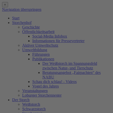
×
Navigation überspringen
Start
Storchenhof
Geschichte
Öffentlichkeitsarbeit
Social-Media Infobox
Informationen für Pressevertreter
Aktiver Umweltschutz
Umweltbildung
Führungen
Publikationen
Der Weißstorch im Spannungsfeld
zwischen Natur- und Tierschutz
Beratungsangebot „Fairpachten“ des
NABU
Schau dich schlau! - Videos
Vogel des Jahres
Veranstaltungen
Loburger Storchennester
Der Storch
Weißstorch
Schwarzstorch