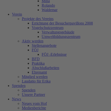
Mina
Rolando
Waldemar
Verein
Projekte des Vereins
Errichtung der Besucherpavillons 2008
Vogelschutzzentrum
Verwaltungsgebäude
Umweltbildungszentrum
Aktiv werden
Stellenangebote
FÖJ
FÖJ -Erlebnisse
BFD
Praktika
Abschlußarbeiten
Ehrenamt
Mitglied werden
Laudatio für Erika
Spenden
Spenden
Unsere Partner
News
Neues vom Hof
Medienberichte