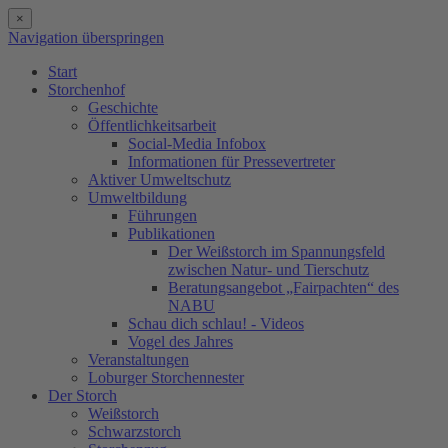
×
Navigation überspringen
Start
Storchenhof
Geschichte
Öffentlichkeitsarbeit
Social-Media Infobox
Informationen für Pressevertreter
Aktiver Umweltschutz
Umweltbildung
Führungen
Publikationen
Der Weißstorch im Spannungsfeld
zwischen Natur- und Tierschutz
Beratungsangebot „Fairpachten“ des
NABU
Schau dich schlau! - Videos
Vogel des Jahres
Veranstaltungen
Loburger Storchennester
Der Storch
Weißstorch
Schwarzstorch