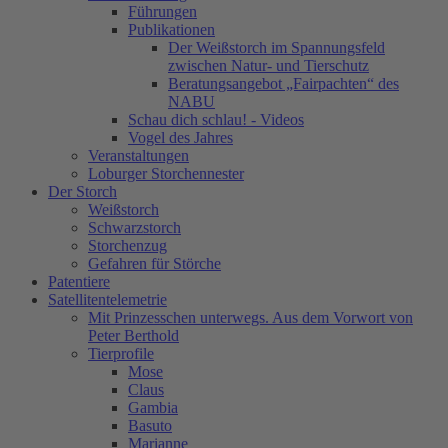
Führungen
Publikationen
Der Weißstorch im Spannungsfeld
zwischen Natur- und Tierschutz
Beratungsangebot „Fairpachten“ des
NABU
Schau dich schlau! - Videos
Vogel des Jahres
Veranstaltungen
Loburger Storchennester
Der Storch
Weißstorch
Schwarzstorch
Storchenzug
Gefahren für Störche
Patentiere
Satellitentelemetrie
Mit Prinzesschen unterwegs. Aus dem Vorwort von
Peter Berthold
Tierprofile
Mose
Claus
Gambia
Basuto
Marianne