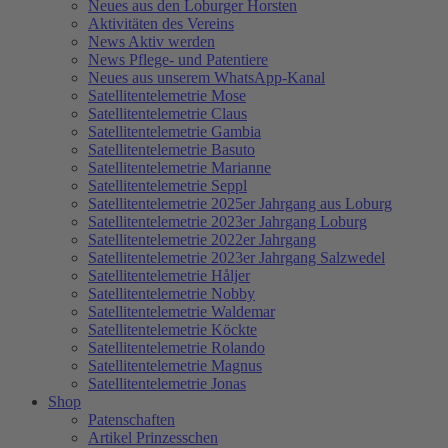
Neues aus den Loburger Horsten
Aktivitäten des Vereins
News Aktiv werden
News Pflege- und Patentiere
Neues aus unserem WhatsApp-Kanal
Satellitentelemetrie Mose
Satellitentelemetrie Claus
Satellitentelemetrie Gambia
Satellitentelemetrie Basuto
Satellitentelemetrie Marianne
Satellitentelemetrie Seppl
Satellitentelemetrie 2025er Jahrgang aus Loburg
Satellitentelemetrie 2023er Jahrgang Loburg
Satellitentelemetrie 2022er Jahrgang
Satellitentelemetrie 2023er Jahrgang Salzwedel
Satellitentelemetrie Håljer
Satellitentelemetrie Nobby
Satellitentelemetrie Waldemar
Satellitentelemetrie Köckte
Satellitentelemetrie Rolando
Satellitentelemetrie Magnus
Satellitentelemetrie Jonas
Shop
Patenschaften
Artikel Prinzesschen