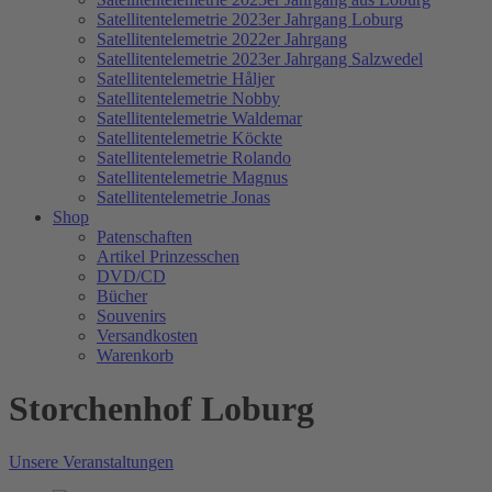
Satellitentelemetrie 2023er Jahrgang Loburg
Satellitentelemetrie 2022er Jahrgang
Satellitentelemetrie 2023er Jahrgang Salzwedel
Satellitentelemetrie Håljer
Satellitentelemetrie Nobby
Satellitentelemetrie Waldemar
Satellitentelemetrie Köckte
Satellitentelemetrie Rolando
Satellitentelemetrie Magnus
Satellitentelemetrie Jonas
Shop
Patenschaften
Artikel Prinzesschen
DVD/CD
Bücher
Souvenirs
Versandkosten
Warenkorb
Storchenhof Loburg
Unsere Veranstaltungen