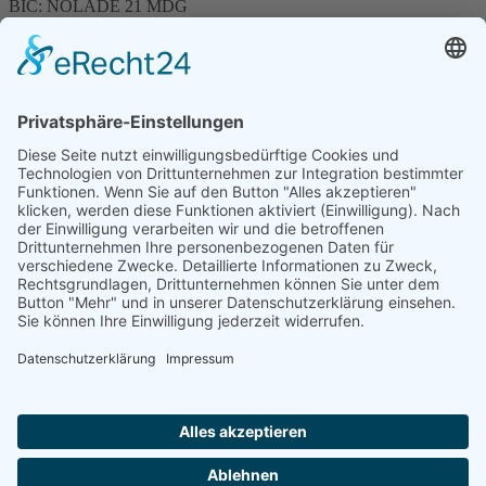
BIC: NOLADE 21 MDG
Sparkasse MagdeBurg
Spenden können steuerlich abgesetzt werden
Förderung
© 1987 – 2025
Storchenhof Loburg e.V.
Alle Rechte vorbehalten.
Cookie-Einstellungen
Navigation überspringen
Impressum
Haftungsausschluss
Widerrufsrecht
Datenschutz
Facebook
Instagram
Whatsapp