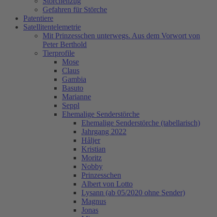
Storchenzug
Gefahren für Störche
Patentiere
Satellitentelemetrie
Mit Prinzesschen unterwegs. Aus dem Vorwort von
Peter Berthold
Tierprofile
Mose
Claus
Gambia
Basuto
Marianne
Seppl
Ehemalige Senderstörche
Ehemalige Senderstörche (tabellarisch)
Jahrgang 2022
Håljer
Kristian
Moritz
Nobby
Prinzesschen
Albert von Lotto
Lysann (ab 05/2020 ohne Sender)
Magnus
Jonas