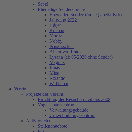
Seppl
Ehemalige Senderstörche
Ehemalige Senderstörche (tabellarisch)
Jahrgang 2022
Håljer
Kristian
Moritz
Nobby
Prinzesschen
Albert von Lotto
Lysann (ab 05/2020 ohne Sender)
Magnus
Jonas
Mina
Rolando
Waldemar
Verein
Projekte des Vereins
Errichtung der Besucherpavillons 2008
Vogelschutzzentrum
Verwaltungsgebäude
Umweltbildungszentrum
Aktiv werden
Stellenangebote
FÖJ