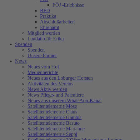
FÖJ -Erlebnisse
BFD
Praktika
Abschlußarbeiten
Ehrenamt
Mitglied werden
Laudatio für Erika
Spenden
Spenden
Unsere Partner
News
Neues vom Hof
Medienberichte
Neues aus den Loburger Horsten
Aktivitäten des Vereins
News Aktiv werden
News Pflege- und Patentiere
Neues aus unserem WhatsApp-Kanal
Satellitentelemetrie Mose
Satellitentelemetrie Claus
Satellitentelemetrie Gambia
Satellitentelemetrie Basuto
Satellitentelemetrie Marianne
Satellitentelemetrie Seppl
Satellitentelemetrie 2025er Jahrgang aus Loburg