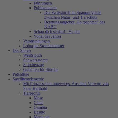
Führungen
Publikationen
Der Weißstorch im Spannungsfeld
zwischen Natur- und Tierschutz
Beratungsangebot „Fairpachten“ des
NABU
Schau dich schlau! - Videos
Vogel des Jahres
Veranstaltungen
Loburger Storchennester
Der Storch
Weißstorch
Schwarzstorch
Storchenzug
Gefahren für Störche
Patentiere
Satellitentelemetrie
Mit Prinzesschen unterwegs. Aus dem Vorwort von
Peter Berthold
Tierprofile
Mose
Claus
Gambia
Basuto
Marianne