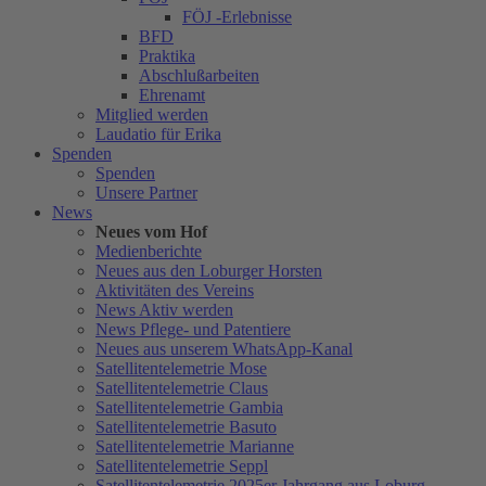
FÖJ -Erlebnisse
BFD
Praktika
Abschlußarbeiten
Ehrenamt
Mitglied werden
Laudatio für Erika
Spenden
Spenden
Unsere Partner
News
Neues vom Hof
Medienberichte
Neues aus den Loburger Horsten
Aktivitäten des Vereins
News Aktiv werden
News Pflege- und Patentiere
Neues aus unserem WhatsApp-Kanal
Satellitentelemetrie Mose
Satellitentelemetrie Claus
Satellitentelemetrie Gambia
Satellitentelemetrie Basuto
Satellitentelemetrie Marianne
Satellitentelemetrie Seppl
Satellitentelemetrie 2025er Jahrgang aus Loburg