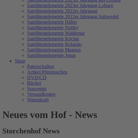
Satellitentelemetrie 2023er Jahrgang Loburg
Satellitentelemetrie 2022er Jahrgang
Satellitentelemetrie 2023er Jahrgang Salzwedel
Satellitentelemetrie Håljer
Satellitentelemetrie Nobby
Satellitentelemetrie Waldemar
Satellitentelemetrie Köckte
Satellitentelemetrie Rolando
Satellitentelemetrie Magnus
Satellitentelemetrie Jonas
Shop
Patenschaften
Artikel Prinzesschen
DVD/CD
Bücher
Souvenirs
Versandkosten
Warenkorb
Neues vom Hof - News
Storchenhof News