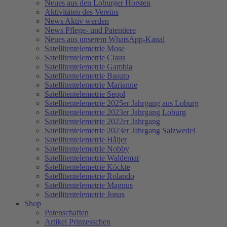
Neues aus den Loburger Horsten
Aktivitäten des Vereins
News Aktiv werden
News Pflege- und Patentiere
Neues aus unserem WhatsApp-Kanal
Satellitentelemetrie Mose
Satellitentelemetrie Claus
Satellitentelemetrie Gambia
Satellitentelemetrie Basuto
Satellitentelemetrie Marianne
Satellitentelemetrie Seppl
Satellitentelemetrie 2025er Jahrgang aus Loburg
Satellitentelemetrie 2023er Jahrgang Loburg
Satellitentelemetrie 2022er Jahrgang
Satellitentelemetrie 2023er Jahrgang Salzwedel
Satellitentelemetrie Håljer
Satellitentelemetrie Nobby
Satellitentelemetrie Waldemar
Satellitentelemetrie Köckte
Satellitentelemetrie Rolando
Satellitentelemetrie Magnus
Satellitentelemetrie Jonas
Shop
Patenschaften
Artikel Prinzesschen