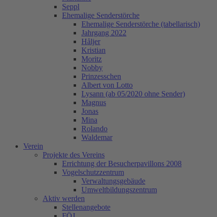
Seppl
Ehemalige Senderstörche
Ehemalige Senderstörche (tabellarisch)
Jahrgang 2022
Håljer
Kristian
Moritz
Nobby
Prinzesschen
Albert von Lotto
Lysann (ab 05/2020 ohne Sender)
Magnus
Jonas
Mina
Rolando
Waldemar
Verein
Projekte des Vereins
Errichtung der Besucherpavillons 2008
Vogelschutzzentrum
Verwaltungsgebäude
Umweltbildungszentrum
Aktiv werden
Stellenangebote
FÖJ