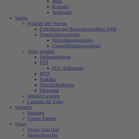
Mina
Rolando
Waldemar
Verein
Projekte des Vereins
Errichtung der Besucherpavillons 2008
Vogelschutzzentrum
Verwaltungsgebäude
Umweltbildungszentrum
Aktiv werden
Stellenangebote
FÖJ
FÖJ -Erlebnisse
BFD
Praktika
Abschlußarbeiten
Ehrenamt
Mitglied werden
Laudatio für Erika
Spenden
Spenden
Unsere Partner
News
Neues vom Hof
Medienberichte