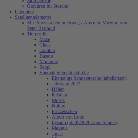
Storchenzug
Gefahren für Störche
Patentiere
Satellitentelemetrie
Mit Prinzesschen unterwegs. Aus dem Vorwort von
Peter Berthold
Tierprofile
Mose
Claus
Gambia
Basuto
Marianne
Seppl
Ehemalige Senderstörche
Ehemalige Senderstörche (tabellarisch)
Jahrgang 2022
Håljer
Kristian
Moritz
Nobby
Prinzesschen
Albert von Lotto
Lysann (ab 05/2020 ohne Sender)
Magnus
Jonas