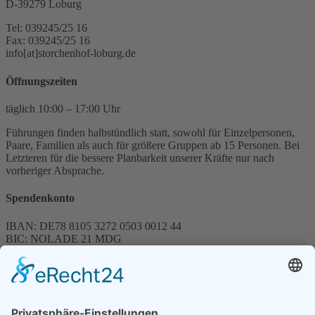
D-39279 Loburg
Tel: 039245/25 16
Fax: 039245/25 16
info[at]storchenhof-loburg.de
Öffnungszeiten
täglich 10:00 – 17:00 Uhr
Führungen finden halbstündlich statt, sowohl für Einzelpersonen,
Paare, Familien als auch für größere Gruppen ab 15 Personen. Bei
Letzteren für die bessere Planbarkeit unserer Kräfte nur nach
vorheriger Absprache.
Spendenkonto
IBAN: DE78 8105 3272 0503 0012 44
BIC: NOLADE 21 MDG
Sparkasse MagdeBurg
Spenden können steuerlich abgesetzt werden