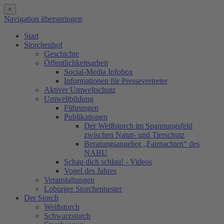
×
Navigation überspringen
Start
Storchenhof
Geschichte
Öffentlichkeitsarbeit
Social-Media Infobox
Informationen für Pressevertreter
Aktiver Umweltschutz
Umweltbildung
Führungen
Publikationen
Der Weißstorch im Spannungsfeld
zwischen Natur- und Tierschutz
Beratungsangebot „Fairpachten“ des
NABU
Schau dich schlau! - Videos
Vogel des Jahres
Veranstaltungen
Loburger Storchennester
Der Storch
Weißstorch
Schwarzstorch