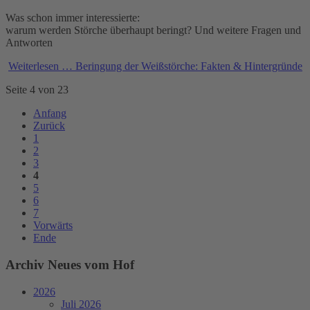
Was schon immer interessierte:
warum werden Störche überhaupt beringt? Und weitere Fragen und
Antworten
Weiterlesen …
Beringung der Weißstörche: Fakten & Hintergründe
Seite 4 von 23
Anfang
Zurück
1
2
3
4
5
6
7
Vorwärts
Ende
Archiv Neues vom Hof
2026
Juli 2026